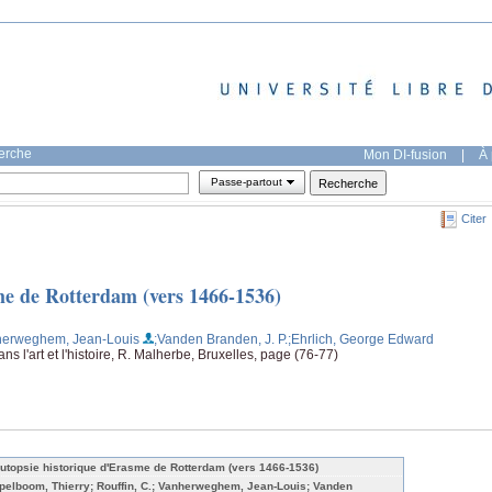
herche
Mon DI-fusion
|
À 
Passe-partout
Citer
me de Rotterdam (vers 1466-1536)
herweghem, Jean-Louis
;Vanden Branden, J. P.
;Ehrlich, George Edward
s l'art et l'histoire, R. Malherbe, Bruxelles, page (76-77)
autopsie historique d'Erasme de Rotterdam (vers 1466-1536)
pelboom, Thierry; Rouffin, C.; Vanherweghem, Jean-Louis; Vanden