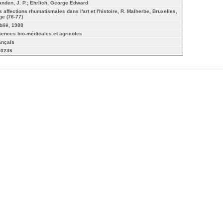
anden, J. P.; Ehrlich, George Edward
s affections rhumatismales dans l'art et l'histoire, R. Malherbe, Bruxelles,
ge (76-77)
blié, 1988
iences bio-médicales et agricoles
ançais
v-0236