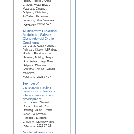
Hsieh, Ricardo , Arana-
Chavez, Victor Elias ,
Massoco, Cristina ,
Delporte, Christine ,
Ab’Saber, Alexandre ,
Lourenço, Silvia Vanessa
2026-07-27
Publication
Multiplatform Preclinical
Modeling of Salivary
Gland Adenoid Cystic
Carcinoma
par Costa, Raisa Ferreira ,
Pelissari, Cibele , M'Rabet,
Nasiha , Rodrigues Lé,
Nayana , Bolaky, Nargis ,
Dos Santos, Tiago Góss ,
Delporte, Christine ,
Coutinho-Camillo, Cláudia
Malheiros
2026-07-27
Publication
Key role of
transcription factors
network in proliferative
vitreoretinal diseases
development
par Duveau, Clément ,
Raiss El Harrak, Yosra ,
Datlibagi, Azine , Perret,
Jason , Willermain,
Francois , Delporte,
Christine , Motulsky, Elie
2026-07-02
Publication
Single cell multiomics