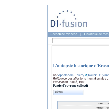
Recherche avancée
|
Historique de rec
L'autopsie historique d'Eras
par
Appelboom, Thierry
;Rouffin, C.
;Van
Référence
Les affections rhumatismales dan
Publication
Publié, 1988
Partie d'ouvrage collectif
DÉTAILS
Titre:
L'
Auteur:
Ap