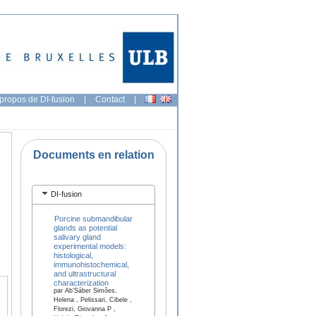
propos de DI-fusion
|
Contact
|
Documents en relation
DI-fusion
Porcine submandibular
glands as potential
salivary gland
experimental models:
histological,
immunohistochemical,
and ultrastructural
characterization
par Ab’Sáber Simões,
Helena , Pelissari, Cibele ,
Florezi, Giovanna P ,