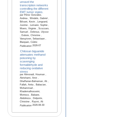
unravel the
transcription networks
controlling the different
EMT tumor states.
par Pérez González,
Andrea , Windels, Gabriel ,
Bévant, Kevin , Lengrand,
Justine , Lemaire, Sophie ,
Moers, Virginie , Scozzaro,
Samuel , Debroux, Ulysse
, Dubois, Christine ,
Vanuytven, Sebastiaan ,
Blanpain, Cédric
2026-07
Publication
Chitosan biguanide
attenuates methanol
poisoning by
scavenging
formaldehyde and
reducing oxidative
stress
par Alimoradi, Houman ,
Abrishami, Amir ,
Ghaffarian-Bahraman, Ali ,
Fallah, Anita , Babacian,
Mohammad ,
Khademalhosseini,
Morteza , Babaee,
Abdolreza , Delporte,
Christine , Razmi, Ali
2026-06-30
Publication