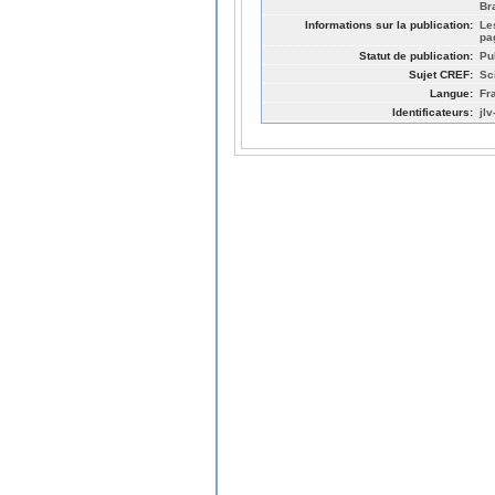
Br
Informations sur la publication:
Le
pa
Statut de publication:
Pu
Sujet CREF:
Sc
Langue:
Fr
Identificateurs:
jl