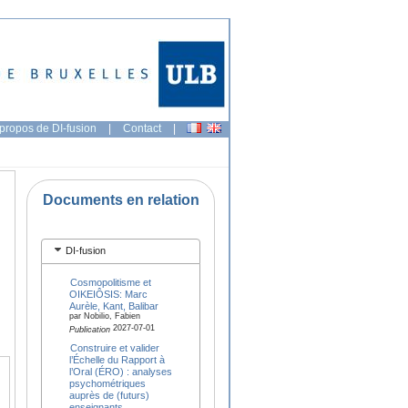
propos de DI-fusion
|
Contact
|
Documents en relation
DI-fusion
Cosmopolitisme et
OIKEIÔSIS: Marc
Aurèle, Kant, Balibar
par Nobilio, Fabien
2027-07-01
Publication
Construire et valider
l’Échelle du Rapport à
l’Oral (ÉRO) : analyses
psychométriques
auprès de (futurs)
enseignants