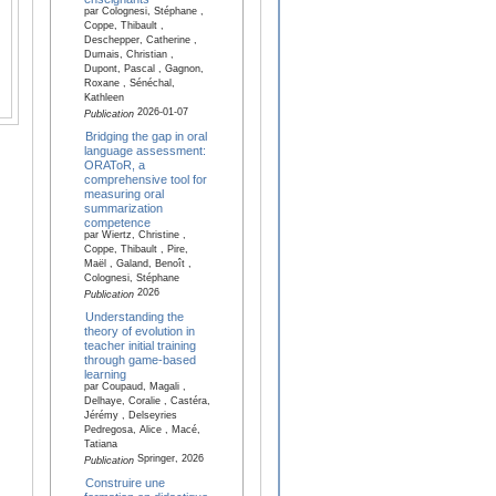
par Colognesi, Stéphane ,
Coppe, Thibault ,
Deschepper, Catherine ,
Dumais, Christian ,
Dupont, Pascal , Gagnon,
Roxane , Sénéchal,
Kathleen
2026-01-07
Publication
Bridging the gap in oral
language assessment:
ORAToR, a
comprehensive tool for
measuring oral
summarization
competence
par Wiertz, Christine ,
Coppe, Thibault , Pire,
Maël , Galand, Benoît ,
Colognesi, Stéphane
2026
Publication
Understanding the
theory of evolution in
teacher initial training
through game-based
learning
par Coupaud, Magali ,
Delhaye, Coralie , Castéra,
Jérémy , Delseyries
Pedregosa, Alice , Macé,
Tatiana
Springer, 2026
Publication
Construire une