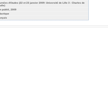
urnées d'études (22 et 23 janvier 2009: Université de Lille 3 - Charles de
ulle)
n publié, 2009
dactique
ançais