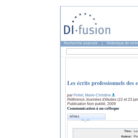
Recherche avancée
|
Historique de rec
Les écrits professionnels des
par
Pollet, Marie-Christine
Référence
Journées d'études (22 et 23 jan
Publication
Non publié, 2009
Communication à un colloque
DÉTAILS
Titre:
Le
Auteur:
Po