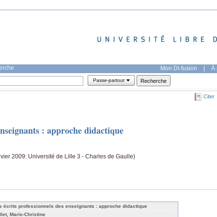
herche
Mon DI-fusion
|
À 
Passe-partout
Citer
 enseignants : approche didactique
vier 2009: Université de Lille 3 - Charles de Gaulle)
s écrits professionnels des enseignants : approche didactique
llet, Marie-Christine