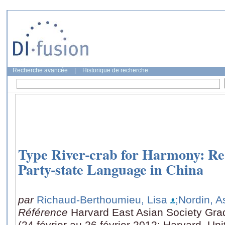
Recherche avancée
|
Historique de recherche
Type River-crab for Harmony: Re-
Party-state Language in China
par
Richaud-Berthoumieu, Lisa
;Nordin, As
Référence
Harvard East Asian Society Gr
(24 février au 26 février 2012: Harvard, Uni