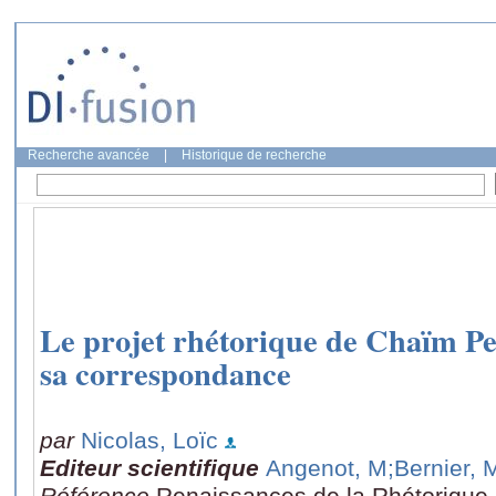
Recherche avancée
|
Historique de recherche
Le projet rhétorique de Chaïm Pe
sa correspondance
par
Nicolas, Loïc
Editeur scientifique
Angenot, M
;Bernier, 
Référence
Renaissances de la Rhétorique.