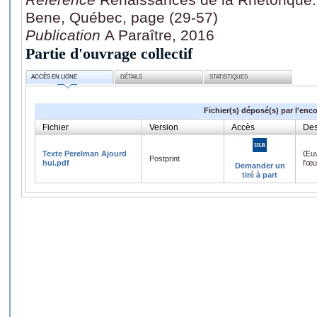
Bene, Québec, page (29-57)
Publication
A Paraître, 2016
Partie d'ouvrage collectif
ACCÈS EN LIGNE
DÉTAILS
STATISTIQUES
Fichier(s) déposé(s) par l'enc
Fichier
Version
Accès
Des
Texte Perelman Ajourd
Œuv
Postprint
hui.pdf
l'œ
Demander un
tiré à part