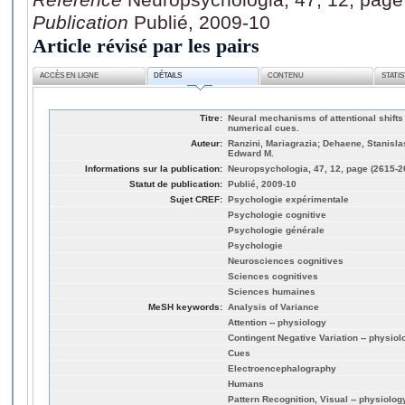
Publication
Publié, 2009-10
Article révisé par les pairs
ACCÈS EN LIGNE
DÉTAILS
CONTENU
STATI
Titre:
Neural mechanisms of attentional shifts 
numerical cues.
Auteur:
Ranzini, Mariagrazia; Dehaene, Stanisla
Edward M.
Informations sur la publication:
Neuropsychologia, 47, 12, page (2615-2
Statut de publication:
Publié, 2009-10
Sujet CREF:
Psychologie expérimentale
Psychologie cognitive
Psychologie générale
Psychologie
Neurosciences cognitives
Sciences cognitives
Sciences humaines
MeSH keywords:
Analysis of Variance
Attention -- physiology
Contingent Negative Variation -- physiol
Cues
Electroencephalography
Humans
Pattern Recognition, Visual -- physiolog