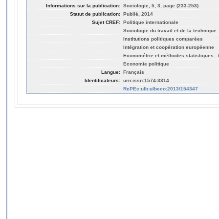
Informations sur la publication:
Sociologie, 5, 3, page (233-253)
Statut de publication:
Publié, 2014
Sujet CREF:
Politique internationale
Sociologie du travail et de la technique
Institutions politiques comparées
Intégration et coopération européenne
Econométrie et méthodes statistiques : t
Economie politique
Langue:
Français
Identificateurs:
urn:issn:1574-3314
RePEc:ulb:ulbeco:2013/154347