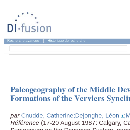
Recherche avancée
|
Historique de recherche
Paleogeography of the Middle De
Formations of the Verviers Syncl
par
Cnudde, Catherine
;Dejonghe, Léon
;
Référence
(17-20 August 1987: Calgary, C
Symposium on the Devonian System, page