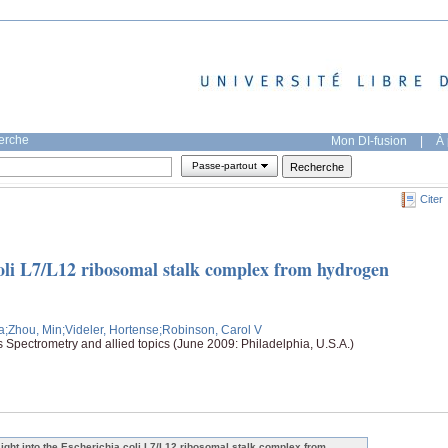
herche
Mon DI-fusion
|
À 
Passe-partout
Citer
 coli L7/L12 ribosomal stalk complex from hydrogen
a
;Zhou, Min
;Videler, Hortense
;Robinson, Carol V
pectrometry and allied topics (June 2009: Philadelphia, U.S.A.)
sight into the Escherichia coli L7/L12 ribosomal stalk complex from