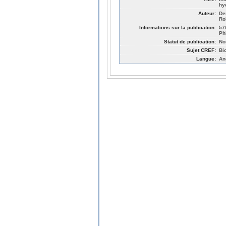
hy
Auteur:
De
Ro
Informations sur la publication:
57
Ph
Statut de publication:
No
Sujet CREF:
Bi
Langue:
An