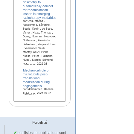
dosimetry to
automatically correct
for recombination
losses in emerging
radiotherapy modalities
par Orts, Marina ,
Rossomme, Séverine ,
Souris, Kevin , de Beco,
Victor , Haas, Thomas ,
Durny, Norman , Houyoux,
Guillaume , Penninckx,
Sébastien , Verpoest, Lies
, Vanreusel, Verdi ,
Montay-Gruel, Pierre ,
Kuess, Peter , Palmans,
Hugo , Sterpin, Edmond
2026-02
Publication
Mechanical role of
microtubule post-
translational
modification during
angiogenesis
par Mohammed, Danahe
2025-10-02
Publication
Facilité
Les listes de publications sont