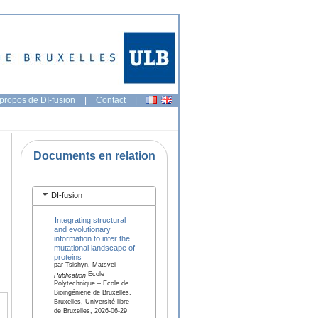
propos de DI-fusion
|
Contact
|
Documents en relation
DI-fusion
Integrating structural
and evolutionary
information to infer the
mutational landscape of
proteins
par Tsishyn, Matsvei
Ecole
Publication
Polytechnique – Ecole de
Bioingénierie de Bruxelles,
Bruxelles, Université libre
de Bruxelles, 2026-06-29