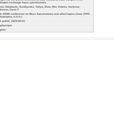
drogen exchange mass spectrometry
roo, Stéphanie; Gordiyenko, Yuliya; Zhou, Min; Videler, Hortense;
binson, Carol V
th ASMS conference on Mass Spectrometry and allied topics (June 2009:
iladelphia, U.S.A.)
n publié, 2009-06-02
ophysique
glais