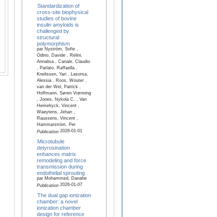
Standardization of
cross-site biophysical
studies of bovine
insulin amyloids is
challenged by
structural
polymorphism
par Nyström, Sofie ,
Odino, Davide , Relini,
Annalisa , Canale, Claudio
, Parlato, Raffaella ,
Knelissen, Yari , Lasorsa,
Alessia , Roos, Wouter ,
van der Wel, Patrick ,
Hoffmann, Søren Vrønning
, Jones, Nykola C. , Van
Hemelryck, Vincent ,
Waeytens, Jehan ,
Raussens, Vincent ,
Hammarström, Per
2026-01-01
Publication
Microtubule
detyrosination
enhances matrix
remodeling and force
transmission during
endothelial sprouting
par Mohammed, Danahe
2026-01-07
Publication
The dual gap ionization
chamber: a novel
ionization chamber
design for reference