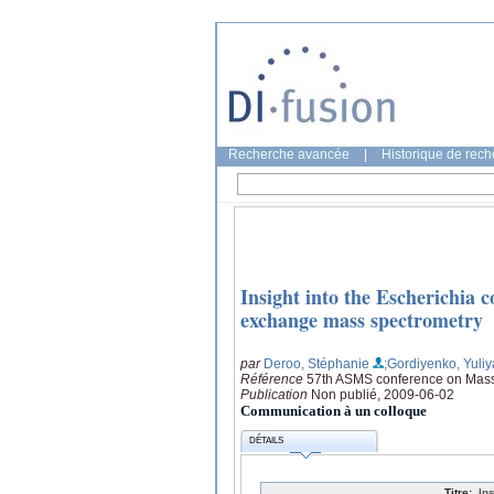
Recherche avancée
|
Historique de rec
Insight into the Escherichia
exchange mass spectrometry
par
Deroo, Stéphanie
;Gordiyenko, Yuliy
Référence
57th ASMS conference on Mass S
Publication
Non publié, 2009-06-02
Communication à un colloque
DÉTAILS
Titre:
In