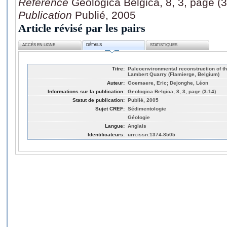
Référence
Geologica Belgica, 8, 3, page (3
Publication
Publié, 2005
Article révisé par les pairs
ACCÈS EN LIGNE
DÉTAILS
STATISTIQUES
Titre:
Paleoenvironmental reconstruction of th
Lambert Quarry (Flamierge, Belgium)
Auteur:
Goemaere, Eric; Dejonghe, Léon
Informations sur la publication:
Geologica Belgica, 8, 3, page (3-14)
Statut de publication:
Publié, 2005
Sujet CREF:
Sédimentologie
Géologie
Langue:
Anglais
Identificateurs:
urn:issn:1374-8505