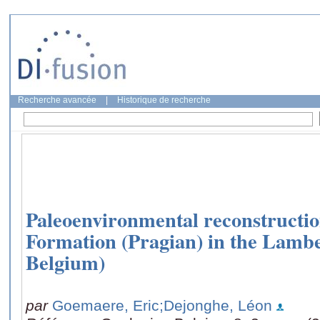
Recherche avancée
|
Historique de recherche
Paleoenvironmental reconstructio
Formation (Pragian) in the Lamb
Belgium)
par
Goemaere, Eric
;Dejonghe, Léon