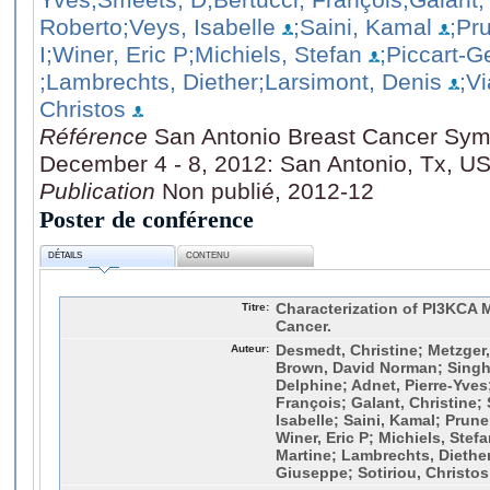
Roberto
;Veys, Isabelle
;Saini, Kamal
;Pr
I
;Winer, Eric P
;Michiels, Stefan
;Piccart-G
;Lambrechts, Diether
;Larsimont, Denis
;V
Christos
Référence
San Antonio Breast Cancer Sym
December 4 - 8, 2012: San Antonio, Tx, U
Publication
Non publié, 2012-12
Poster de conférence
DÉTAILS
CONTENU
Titre:
Characterization of PI3KCA M
Cancer.
Auteur:
Desmedt, Christine; Metzger,
Brown, David Norman; Singh
Delphine; Adnet, Pierre-Yves
François; Galant, Christine;
Isabelle; Saini, Kamal; Pruner
Winer, Eric P; Michiels, Stef
Martine; Lambrechts, Diether
Giuseppe; Sotiriou, Christos