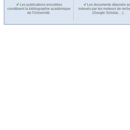
Les publications encodées
Les documents déposés so
constituent la bibliographie académique
indexés par les moteurs de rech
de l'Université.
(Google Scholar,…).