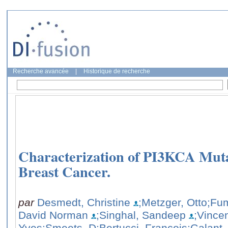
Recherche avancée
|
Historique de recherche
Characterization of PI3KCA Muta
Breast Cancer.
par
Desmedt, Christine
;Metzger, Otto
;Fum
David Norman
;Singhal, Sandeep
;Vince
Yves
;Smeets, D
;Bertucci, François
;Galant,