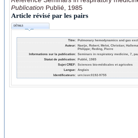
Publication
Publié, 1985
Article révisé par les pairs
DÉTAILS
Titre:
Pulmonary hemodynamics and gas excha
Auteur:
Naeije, Robert; Melot, Christian; Hallem
Philippe; Reding, Pierre
Informations sur la publication:
Seminars in respiratory medicine, 7, pa
Statut de publication:
Publié, 1985
Sujet CREF:
Sciences bio-médicales et agricoles
Langue:
Anglais
Identificateurs:
urn:issn:0192-9755