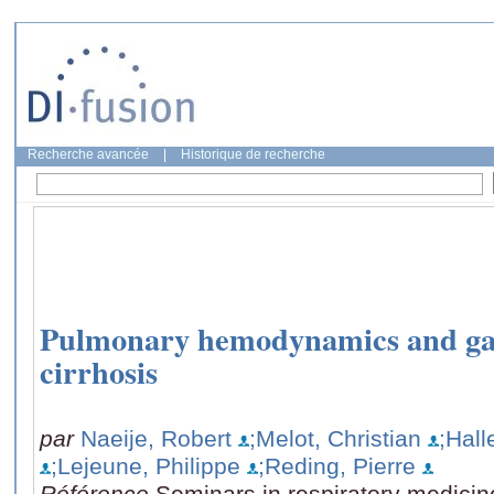
Recherche avancée
|
Historique de recherche
Pulmonary hemodynamics and gas 
cirrhosis
par
Naeije, Robert
;Melot, Christian
;Hal
;Lejeune, Philippe
;Reding, Pierre
Référence
Seminars in respiratory medicin