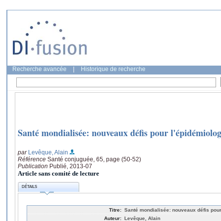
Recherche avancée
|
Historique de recherche
Santé mondialisée: nouveaux défis pour l'épidémiolog
par
Levêque, Alain
Référence
Santé conjuguée, 65, page (50-52)
Publication
Publié, 2013-07
Article sans comité de lecture
DÉTAILS
Titre:
Santé mondialisée: nouveaux défis pour
Auteur:
Levêque, Alain