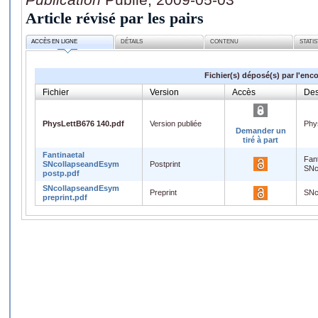
Article révisé par les pairs
ACCÈS EN LIGNE
DÉTAILS
CONTENU
STATI
Fichier(s) déposé(s) par l'enc
Fichier
Version
Accès
Des
PhysLettB676 140.pdf
Version publiée
Phy
Demander un
tiré à part
Fantinaetal
Fant
SNcollapseandEsym
Postprint
SNc
postp.pdf
SNcollapseandEsym
Preprint
SNc
preprint.pdf