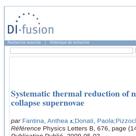
Recherche avancée
|
Historique de recherche
Systematic thermal reduction of n
collapse supernovae
par
Fantina, Anthea
;Donati, Paola
;Pizzoc
Référence
Physics Letters B, 676, page (1
Publication
Publié, 2009-05-03