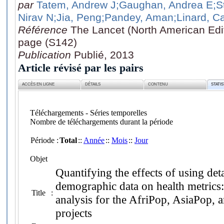
par
Tatem, Andrew J
;Gaughan, Andrea E
;S
Nirav N
;Jia, Peng
;Pandey, Aman
;Linard, C
Référence
The Lancet (North American Edi
page (S142)
Publication
Publié, 2013
Article révisé par les pairs
ACCÈS EN LIGNE
DÉTAILS
CONTENU
STATI