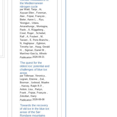
the Mediterranean
nitrogen cycle
par Wald, Tanja , Ai,
Xuyuan Ellen , Foreman,
Alan , Fripiat, François ,
Bieler, Aaron L. , Ryu,
Yeongjun , Udara,
Amarathunga , Montagna,
Paolo , A, Rüggeberg ,
Creel, Roger , Schiebel,
Ralf , A, Foubert , M,
Taviani , E, Pons-Branchu ,
N, Haghipour , Eglinton,
Timothy Ian , Haug, Gerald
H. , Sigman, Daniel M ,
Martínez-García, Alfredo
2026-09-21
Publication
The quest for the
oldest ice: potential and
challenges of blue ice
areas
par Tollenaar, Veronica ,
Legrain, Etienne , Zoé,
Bosman , Izeboud, Maaike
, Harvey, Ralph R.P. ,
Ardoin, Lisa , Pattyn,
Frank , Fripiat, François ,
Zekollari, Harry
2026-08-08
Publication
Towards the recovery
of old ice in the blue ice
areas of the Sør
Rondane mountains