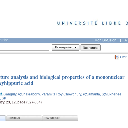
herche
Mon DI-fusion
|
À 
Passe-partout
Citer
ture analysis and biological properties of a mononuclear
xyhippuric acid
;Ganguly, A
;Chakraborty, Paramita
;Roy Chowdhury, P
;Samanta, S
;Mukherjee,
, SK
ry, 23, 12, page (527-534)
CONTENU
STATISTIQUES