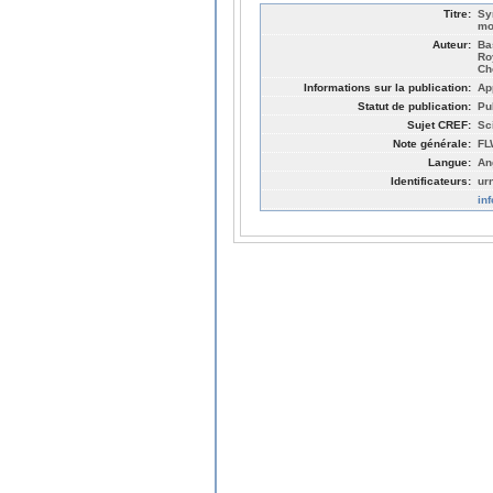
Titre:
Sy
mo
Auteur:
Ba
Ro
Ch
Informations sur la publication:
Ap
Statut de publication:
Pu
Sujet CREF:
Sc
Note générale:
FL
Langue:
An
Identificateurs:
ur
in