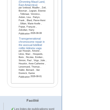
(Dronning Maud Land,
East Antarctica)
par Izeboud, Maaike , Zoé,
Bosman , Legrain, Etienne
, Tollenaar, Veronica ,
Ardoin, Lisa , Pattyn,
Frank , Blard, Pierre-Henri
, Gillain, Marie-Axelle ,
Fripiat, François ,
Zekollari, Harry
2026-08-08
Publication
Transgenerational
chromosome repair in
the asexual bdelloid
rotifer Adineta vaga
par Houtain, Antoine ,
Lliros, Marc , Hespeels,
Boris , Nicolas, Emilien ,
Simion, Paul , Virgo, Julie ,
Heuskin, Anne-Catherine ,
Lenormand, Thomas ,
Hallet, Bernard , Van
Doninck, Karine
2026-08-01
Publication
Facilité
Les listes de publications sont