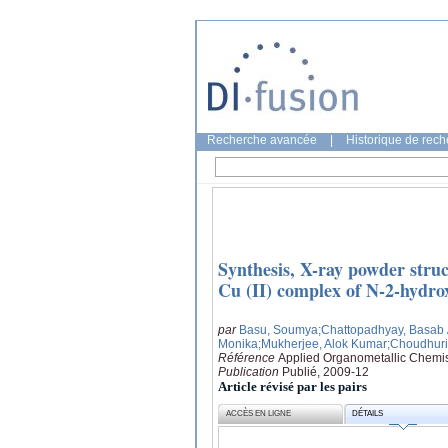
Recherche avancée
|
Historique de rec
Synthesis, X-ray powder struc
Cu (II) complex of N-2-hydro
par
Basu, Soumya
;Chattopadhyay, Basab
Monika
;Mukherjee, Alok Kumar
;Choudhuri
Référence
Applied Organometallic Chemist
Publication
Publié, 2009-12
Article révisé par les pairs
ACCÈS EN LIGNE
DÉTAILS