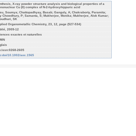
nthesis, X-ray powder structure analysis and biological properties of a
nonuclear Cu (II) complex of N-2-hydroxyhippuric acid
su, Soumya; Chattopadhyay, Basab; Ganguly, A; Chakraborty, Paramita;
y Chowdhury, P; Samanta, S; Mukherjee, Monika; Mukherjee, Alok Kumar;
oudhuri, SK
plied Organometallic Chemistry, 23, 12, page (527-534)
blié, 2009-12
iences exactes et naturelles
WIN
glais
n:issn:0268-2605
fo:doi/10.1002/aoc.1565