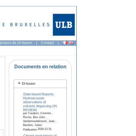
propos de DI-fusion
|
Contact
|
Documents en relation
DI-fusion
Data-based Reports;
Hydroacoustic
observations of
volcanic degassing (IN
REVIEW)
par Caudron, Corentin ,
Roche, Ben John ,
Vandemeulebrouck, Jean ,
Barrière, Julien
2026-12-31
Publication
Climate modulations of