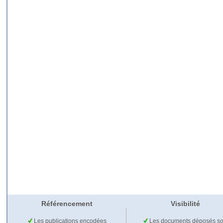
Référencement
Visibilité
Les publications encodées
Les documents déposés so