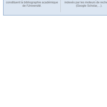
constituent la bibliographie académique
indexés par les moteurs de rech
de l'Université.
(Google Scholar,…).