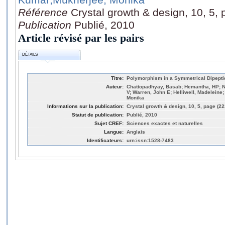
Référence
Crystal growth & design, 10, 5,
Publication
Publié, 2010
Article révisé par les pairs
DÉTAILS
Titre:
Polymorphism in a Symmetrical Dipeptid
Auteur:
Chattopadhyay, Basab; Hemantha, HP; 
V; Warren, John E; Helliwell, Madeleine
Monika
Informations sur la publication:
Crystal growth & design, 10, 5, page (2
Statut de publication:
Publié, 2010
Sujet CREF:
Sciences exactes et naturelles
Langue:
Anglais
Identificateurs:
urn:issn:1528-7483