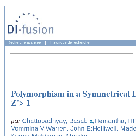
Recherche avancée
|
Historique de recherche
Polymorphism in a Symmetrical D
Z'> 1
par
Chattopadhyay, Basab
;Hemantha, H
Vommina V
;Warren, John E
;Helliwell, Mad
Kumar
;Mukherjee, Monika