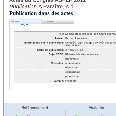
Publication
A Paraître, s.d.
Publication dans des actes
DÉTAILS
CONTENU
Titre:
Le dépistage précoce des futurs délinqu
Auteur:
Perbal, Laurence
Informations sur la publication:
Congrès Asplf 2012(21-25 août 2012: Lo
ASPLF 2012
Statut de publication:
A Paraître, s.d.
Sujet CREF:
Philosophie des sciences
Bioéthique
Mots-clés:
antisocialité
dépistage
solidarisme
pluralisme
Langue:
Français
Référencement
Visibilité