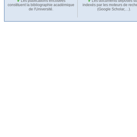
Les publications encodées
Les documents déposés so
constituent la bibliographie académique
indexés par les moteurs de rech
de l'Université.
(Google Scholar,…).