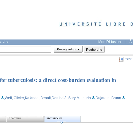
herche
Mon DI-fusion
|
À 
Passe-partout
Citer
or tuberculosis: a direct cost-burden evaluation in
;Weil, Olivier
;Kafando, Benoît
;Dembelé, Sary Mathurin
;Dujardin, Bruno
CONTENU
STATISTIQUES