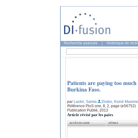
Recherche avancée
|
Historique de rec
Patients are paying too much f
Burkina Faso.
par
Laokri, Samia
;Drabo, Koiné Maxime
Référence
PloS one, 8, 2, page (e56752)
Publication
Publié, 2013
Article révisé par les pairs
ACCÈS EN LIGNE
DÉTAILS