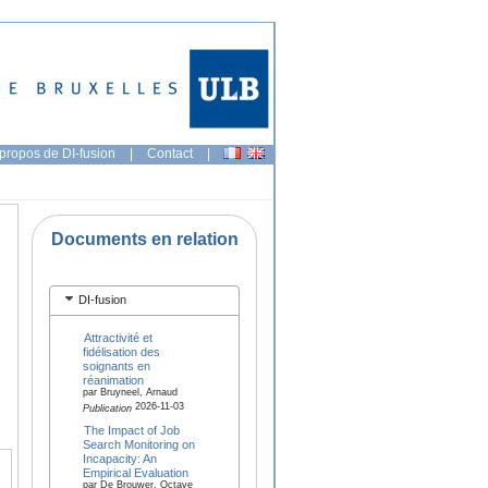
propos de DI-fusion
|
Contact
|
Documents en relation
DI-fusion
Attractivité et
fidélisation des
soignants en
réanimation
par Bruyneel, Arnaud
2026-11-03
Publication
The Impact of Job
Search Monitoring on
Incapacity: An
Empirical Evaluation
par De Brouwer, Octave