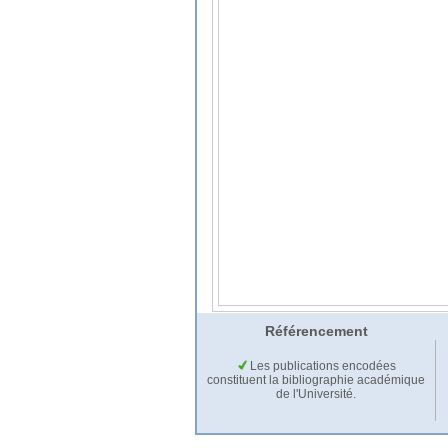
Référencement
Les publications encodées
constituent la bibliographie académique
de l'Université.