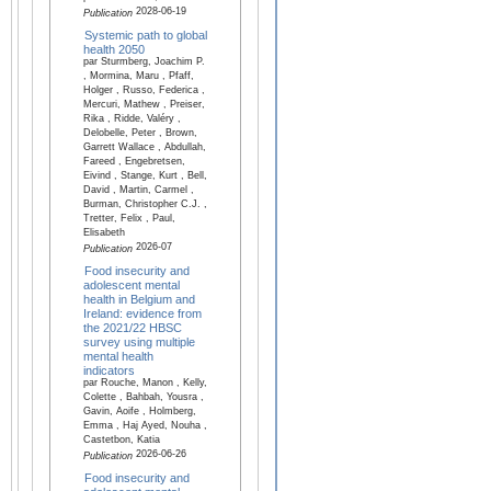
2028-06-19
Publication
Systemic path to global
health 2050
par Sturmberg, Joachim P.
, Mormina, Maru , Pfaff,
Holger , Russo, Federica ,
Mercuri, Mathew , Preiser,
Rika , Ridde, Valéry ,
Delobelle, Peter , Brown,
Garrett Wallace , Abdullah,
Fareed , Engebretsen,
Eivind , Stange, Kurt , Bell,
David , Martin, Carmel ,
Burman, Christopher C.J. ,
Tretter, Felix , Paul,
Elisabeth
2026-07
Publication
Food insecurity and
adolescent mental
health in Belgium and
Ireland: evidence from
the 2021/22 HBSC
survey using multiple
mental health
indicators
par Rouche, Manon , Kelly,
Colette , Bahbah, Yousra ,
Gavin, Aoife , Holmberg,
Emma , Haj Ayed, Nouha ,
Castetbon, Katia
2026-06-26
Publication
Food insecurity and