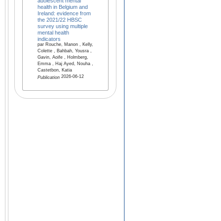
adolescent mental
health in Belgium and
Ireland: evidence from
the 2021/22 HBSC
survey using multiple
mental health
indicators
par Rouche, Manon , Kelly,
Colette , Bahbah, Yousra ,
Gavin, Aoife , Holmberg,
Emma , Haj Ayed, Nouha ,
Castetbon, Katia
2026-06-12
Publication