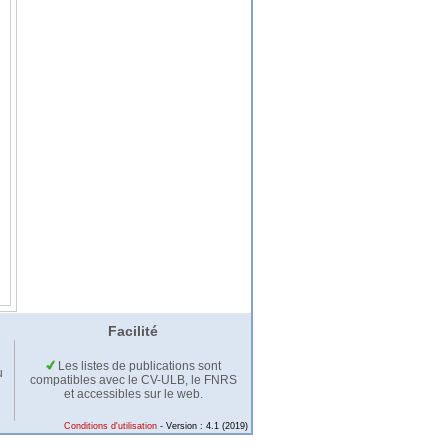
Facilité
Les listes de publications sont
u
compatibles avec le CV-ULB, le FNRS
et accessibles sur le web.
Conditions d'utilisation
- Version : 4.1 (2019)