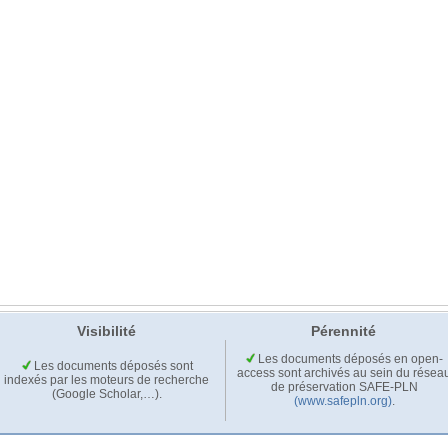
Visibilité
Pérennité
Les documents déposés en open-
Les documents déposés sont
access sont archivés au sein du résea
indexés par les moteurs de recherche
de préservation SAFE-PLN
(Google Scholar,…).
(www.safepln.org)
.