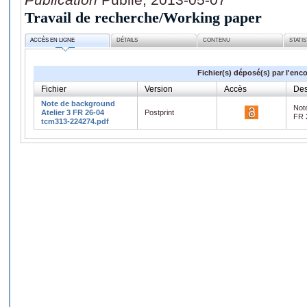
Travail de recherche/Working paper
ACCÈS EN LIGNE
DÉTAILS
CONTENU
STATI
Fichier(s) déposé(s) par l'enc
Fichier
Version
Accès
Des
Note de background
Note
Atelier 3 FR 26-04
Postprint
FR 
tcm313-224274.pdf