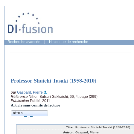
Recherche avancée
|
Historique de recherche
Professor Shuichi Tasaki (1958-2010)
par
Gaspard, Pierre
Référence
Nihon Butsuri Gakkaishi, 66, 4, page (299)
Publication
Publié, 2011
Article sans comité de lecture
DÉTAILS
Titre:
Professor Shuichi Tasaki (1958-2010)
Auteur:
Gaspard, Pierre