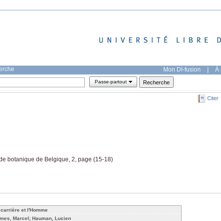
herche
Mon DI-fusion
|
À 
Passe-partout
Citer
de botanique de Belgique, 2, page (15-18)
 carrière et l'Homme
mes, Marcel; Hauman, Lucien