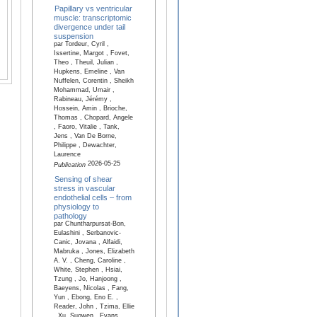
Papillary vs ventricular
muscle: transcriptomic
divergence under tail
suspension
par Tordeur, Cyril ,
Issertine, Margot , Fovet,
Theo , Theuil, Julian ,
Hupkens, Emeline , Van
Nuffelen, Corentin , Sheikh
Mohammad, Umair ,
Rabineau, Jérémy ,
Hossein, Amin , Brioche,
Thomas , Chopard, Angele
, Faoro, Vitalie , Tank,
Jens , Van De Borne,
Philippe , Dewachter,
Laurence
2026-05-25
Publication
Sensing of shear
stress in vascular
endothelial cells – from
physiology to
pathology
par Chuntharpursat-Bon,
Eulashini , Serbanovic-
Canic, Jovana , Alfaidi,
Mabruka , Jones, Elizabeth
A. V. , Cheng, Caroline ,
White, Stephen , Hsiai,
Tzung , Jo, Hanjoong ,
Baeyens, Nicolas , Fang,
Yun , Ebong, Eno E. ,
Reader, John , Tzima, Ellie
, Xu, Suowen , Evans,