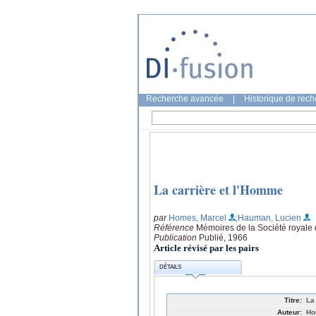
Recherche avancée
|
Historique de rec
La carrière et l'Homme
par
Homes, Marcel
;Hauman, Lucien
Référence
Mémoires de la Société royale 
Publication
Publié, 1966
Article révisé par les pairs
DÉTAILS
Titre:
La
Auteur:
Ho