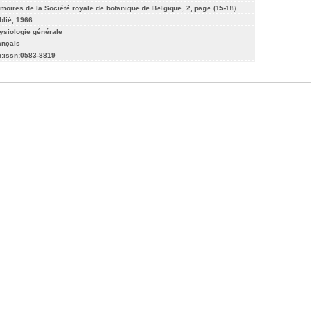
moires de la Société royale de botanique de Belgique, 2, page (15-18)
blié, 1966
ysiologie générale
ançais
n:issn:0583-8819