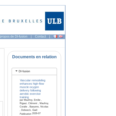
propos de DI-fusion
|
Contact
|
Documents en relation
DI-fusion
Vascular remodeling
enhances high-flow
muscle oxygen
delivery following
aerobic exercise
training
par Maufroy, Emilie ,
Rigaut, Clément , Maufroy,
Coralie , Baeyens, Nicolas
, Deboeck, Gaël
2026-07
Publication