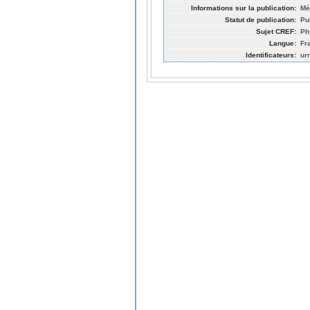
Informations sur la publication:
Mé
Statut de publication:
Pu
Sujet CREF:
Ph
Langue:
Fr
Identificateurs:
ur