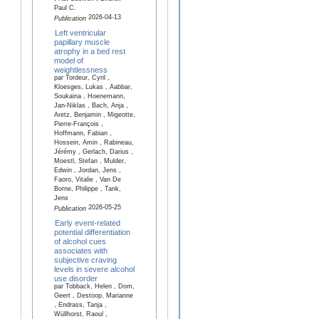
Paul C.
2026-04-13
Publication
Left ventricular
papillary muscle
atrophy in a bed rest
model of
weightlessness
par Tordeur, Cyril ,
Kloesges, Lukas , Aabbar,
Soukaina , Hoenemann,
Jan-Niklas , Bach, Anja ,
Aretz, Benjamin , Migeotte,
Pierre-François ,
Hoffmann, Fabian ,
Hossein, Amin , Rabineau,
Jérémy , Gerlach, Darius ,
Moestl, Stefan , Mulder,
Edwin , Jordan, Jens ,
Faoro, Vitalie , Van De
Borne, Philippe , Tank,
Jens
2026-05-25
Publication
Early event-related
potential differentiation
of alcohol cues
associates with
subjective craving
levels in severe alcohol
use disorder
par Tobback, Helen , Dom,
Geert , Destoop, Marianne
, Endrass, Tanja ,
Wüllhorst, Raoul ,