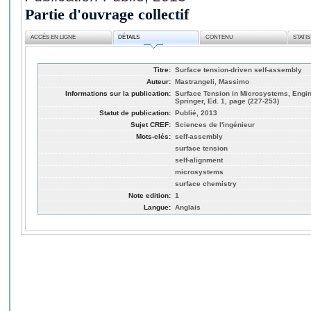
Partie d'ouvrage collectif
ACCÈS EN LIGNE
DÉTAILS
CONTENU
STATI
Titre:
Surface tension-driven self-assembly
Auteur:
Mastrangeli, Massimo
Informations sur la publication:
Surface Tension in Microsystems, Engin
Springer, Ed. 1, page (227-253)
Statut de publication:
Publié, 2013
Sujet CREF:
Sciences de l'ingénieur
Mots-clés:
self-assembly
surface tension
self-alignment
microsystems
surface chemistry
Note edition:
1
Langue:
Anglais