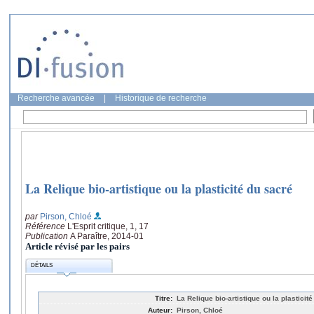
Recherche avancée
|
Historique de recherche
La Relique bio-artistique ou la plasticité du sacré
par
Pirson, Chloé
Référence
L'Esprit critique, 1, 17
Publication
A Paraître, 2014-01
Article révisé par les pairs
DÉTAILS
Titre:
La Relique bio-artistique ou la plasticit
Auteur:
Pirson, Chloé