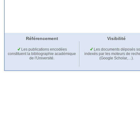
Référencement
Visibilité
Les publications encodées
Les documents déposés so
constituent la bibliographie académique
indexés par les moteurs de rech
de l'Université.
(Google Scholar,…).