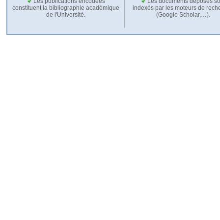
Les publications encodées
Les documents déposés so
constituent la bibliographie académique
indexés par les moteurs de rech
de l'Université.
(Google Scholar,…).