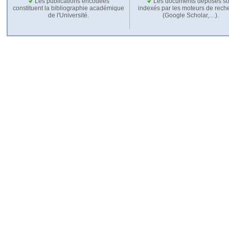
Les publications encodées
Les documents déposés so
constituent la bibliographie académique
indexés par les moteurs de rech
de l'Université.
(Google Scholar,…).