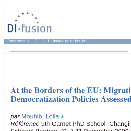
Recherche avancée
|
Historique de recherche
At the Borders of the EU: Migrat
Democratization Policies Assesse
par
Mouhib, Leila
Référence
9th Garnet PhD School "Changin
External Borders" (9: 7-11 December 2009: