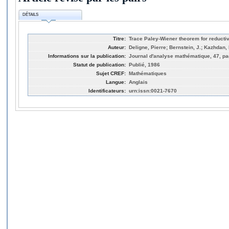
DÉTAILS
Titre:
Trace Paley-Wiener theorem for reducti
Auteur:
Deligne, Pierre; Bernstein, J.; Kazhdan, 
Informations sur la publication:
Journal d'analyse mathématique, 47, pa
Statut de publication:
Publié, 1986
Sujet CREF:
Mathématiques
Langue:
Anglais
Identificateurs:
urn:issn:0021-7670