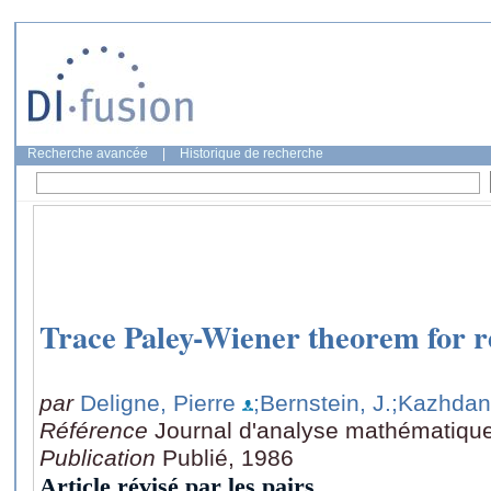
Recherche avancée
|
Historique de recherche
Trace Paley-Wiener theorem for r
par
Deligne, Pierre
;Bernstein, J.
;Kazhdan
Référence
Journal d'analyse mathématique
Publication
Publié, 1986
Article révisé par les pairs