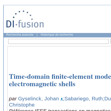
Recherche avancée
|
Historique de recherche
Time-domain finite-element model
electromagnetic shells
par
Gyselinck, Johan
;Sabariego, Ruth
;Du
Christophe
Référence
IEEE transactions on magnetics,