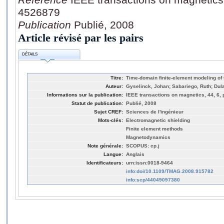
4526879
Publication
Publié, 2008
Article révisé par les pairs
DÉTAILS
Titre:
Time-domain finite-element modeling of 
Auteur:
Gyselinck, Johan; Sabariego, Ruth; Dula
Informations sur la publication:
IEEE transactions on magnetics, 44, 6,
Statut de publication:
Publié, 2008
Sujet CREF:
Sciences de l'ingénieur
Mots-clés:
Electromagnetic shielding
Finite element methods
Magnetodynamics
Note générale:
SCOPUS: cp.j
Langue:
Anglais
Identificateurs:
urn:issn:0018-9464
info:doi/10.1109/TMAG.2008.915782
info:scp/44049097380