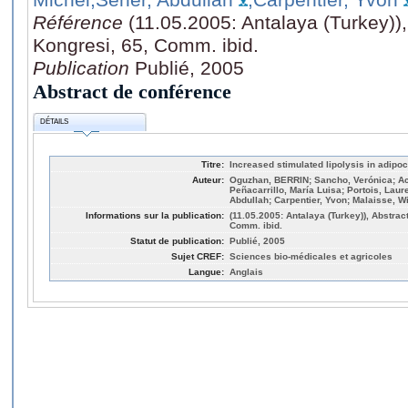
Référence
(11.05.2005: Antalaya (Turkey)),
Kongresi, 65, Comm. ibid.
Publication
Publié, 2005
Abstract de conférence
DÉTAILS
Titre:
Increased stimulated lipolysis in adipoc
Auteur:
Oguzhan, BERRIN; Sancho, Verónica; Acit
Peñacarrillo, María Luisa; Portois, Lau
Abdullah; Carpentier, Yvon; Malaisse, Wi
Informations sur la publication:
(11.05.2005: Antalaya (Turkey)), Abstrac
Comm. ibid.
Statut de publication:
Publié, 2005
Sujet CREF:
Sciences bio-médicales et agricoles
Langue:
Anglais