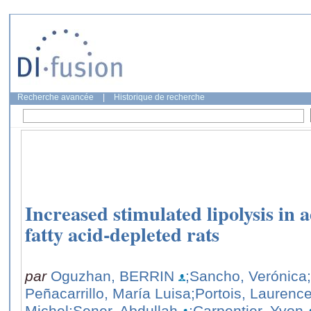
Recherche avancée
|
Historique de recherche
Increased stimulated lipolysis in 
fatty acid-depleted rats
par
Oguzhan, BERRIN
;Sancho, Verónica
Peñacarrillo, María Luisa
;Portois, Laurenc
Michel
;Sener, Abdullah
;Carpentier, Yvon