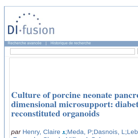
Recherche avancée
|
Historique de recherche
Culture of porcine neonate pancre
dimensional microsupport: diabete
reconstituted organoids
par
Henry, Claire
;Meda, P
;Dasnois, L
;Leb