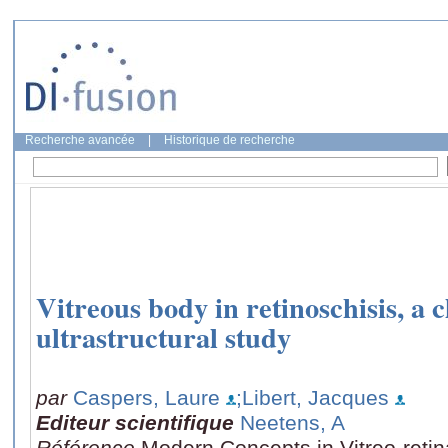
Recherche avancée
|
Historique de recherche
Vitreous body in retinoschisis, a c
ultrastructural study
par
Caspers, Laure
;Libert, Jacques
Editeur scientifique
Neetens, A
Référence
Modern Concepts in Vitreo-retin