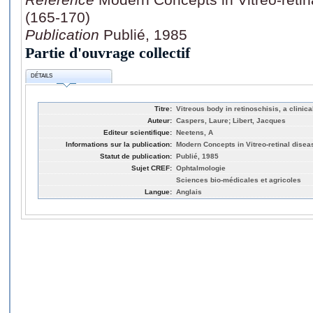
(165-170)
Publication
Publié, 1985
Partie d'ouvrage collectif
DÉTAILS
Titre:
Vitreous body in retinoschisis, a clinica
Auteur:
Caspers, Laure; Libert, Jacques
Editeur scientifique:
Neetens, A
Informations sur la publication:
Modern Concepts in Vitreo-retinal disea
Statut de publication:
Publié, 1985
Sujet CREF:
Ophtalmologie
Sciences bio-médicales et agricoles
Langue:
Anglais