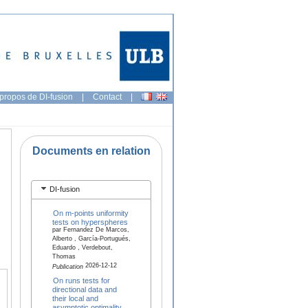
propos de DI-fusion
|
Contact
|
Documents en relation
DI-fusion
On m-points uniformity
tests on hyperspheres
par Fernandez De Marcos,
Alberto , García-Portugués,
Eduardo , Verdebout,
Thomas
2026-12-12
Publication
On runs tests for
directional data and
their local and
asymptotic optimality