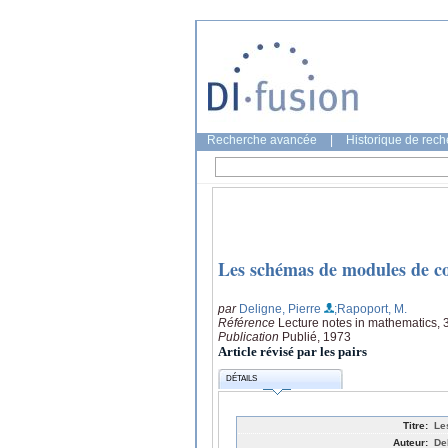
Recherche avancée
|
Historique de rec
Les schémas de modules de co
par
Deligne, Pierre
;Rapoport, M.
Référence
Lecture notes in mathematics, 
Publication
Publié, 1973
Article révisé par les pairs
DÉTAILS
Titre:
Le
Auteur:
De