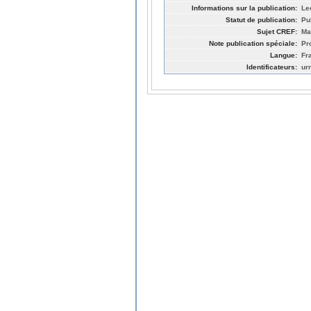
Informations sur la publication:
Le
Statut de publication:
Pu
Sujet CREF:
Ma
Note publication spéciale:
Pr
Langue:
Fr
Identificateurs:
ur