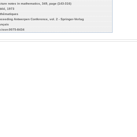
cture notes in mathematics, 349, page (143-316)
blié, 1973
thématiques
oceeding Antwerpen Conference, vol. 2 - Springer-Verlag
ançais
n:issn:0075-8434