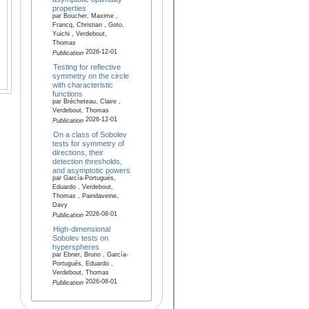
properties
par Boucher, Maxime ,
Francq, Christian , Goto,
Yuichi , Verdebout,
Thomas
2026-12-01
Publication
Testing for reflective
symmetry on the circle
with characteristic
functions
par Brécheteau, Claire ,
Verdebout, Thomas
2026-12-01
Publication
On a class of Sobolev
tests for symmetry of
directions, their
detection thresholds,
and asymptotic powers
par García-Portugués,
Eduardo , Verdebout,
Thomas , Paindaveine,
Davy
2026-08-01
Publication
High-dimensional
Sobolev tests on
hyperspheres
par Ebner, Bruno , García-
Portugués, Eduardo ,
Verdebout, Thomas
2026-08-01
Publication