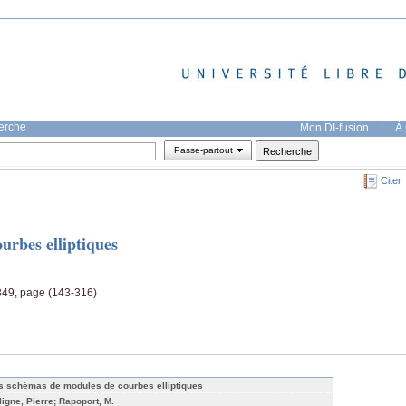
herche
Mon DI-fusion
|
À 
Passe-partout
Citer
urbes elliptiques
349, page (143-316)
s schémas de modules de courbes elliptiques
ligne, Pierre; Rapoport, M.