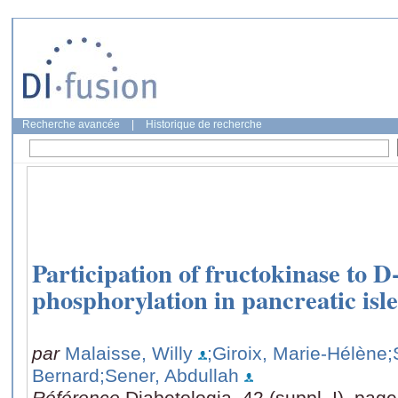
Recherche avancée
|
Historique de recherche
Participation of fructokinase to D
phosphorylation in pancreatic isle
par
Malaisse, Willy
;Giroix, Marie-Hélène
;
Bernard
;Sener, Abdullah
Référence
Diabetologia, 42 (suppl. I), pag