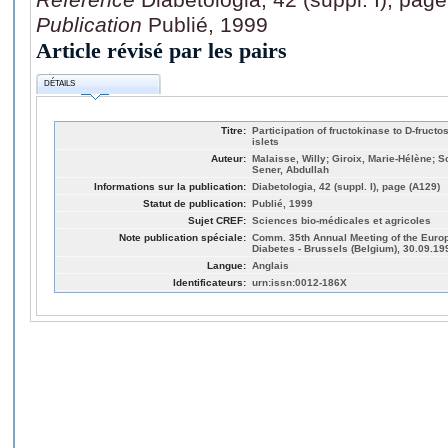
Publication
Publié, 1999
Article révisé par les pairs
DÉTAILS
Titre:
Participation of fructokinase to D-fruct
islets
Auteur:
Malaisse, Willy; Giroix, Marie-Hélène; Sc
Sener, Abdullah
Informations sur la publication:
Diabetologia, 42 (suppl. I), page (A129)
Statut de publication:
Publié, 1999
Sujet CREF:
Sciences bio-médicales et agricoles
Note publication spéciale:
Comm. 35th Annual Meeting of the Europ
Diabetes - Brussels (Belgium), 30.09.19
Langue:
Anglais
Identificateurs:
urn:issn:0012-186X