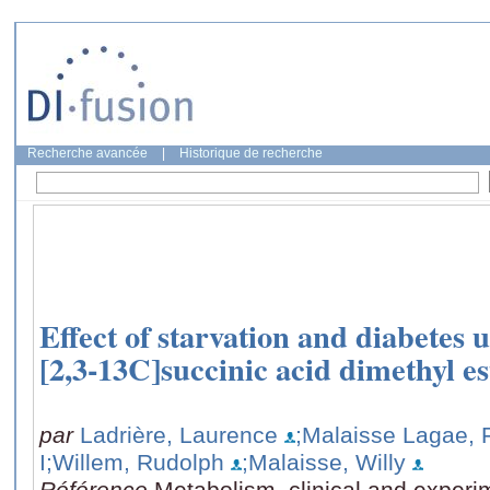
Recherche avancée
|
Historique de recherche
Effect of starvation and diabetes
[2,3-13C]succinic acid dimethyl es
par
Ladrière, Laurence
;Malaisse Lagae, 
I
;Willem, Rudolph
;Malaisse, Willy
Référence
Metabolism, clinical and experi