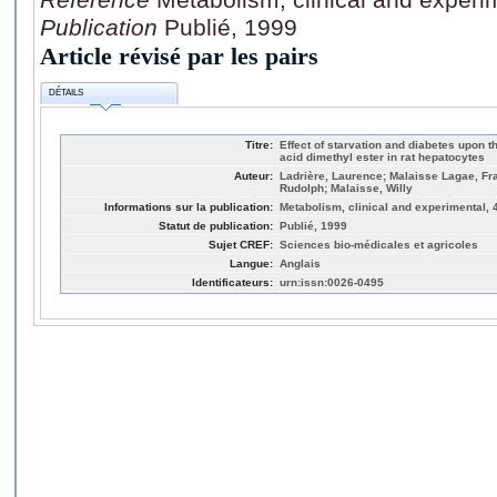
Publication
Publié, 1999
Article révisé par les pairs
DÉTAILS
Titre:
Effect of starvation and diabetes upon 
acid dimethyl ester in rat hepatocytes
Auteur:
Ladrière, Laurence; Malaisse Lagae, Fra
Rudolph; Malaisse, Willy
Informations sur la publication:
Metabolism, clinical and experimental, 
Statut de publication:
Publié, 1999
Sujet CREF:
Sciences bio-médicales et agricoles
Langue:
Anglais
Identificateurs:
urn:issn:0026-0495