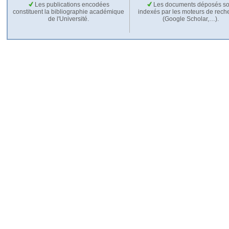
Les publications encodées
Les documents déposés so
constituent la bibliographie académique
indexés par les moteurs de rech
de l'Université.
(Google Scholar,…).