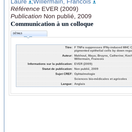
Laure
;Willermain, Francois
Référence
EVER (2009)
Publication
Non publié, 2009
Communication à un colloque
DÉTAILS
Titre:
F TNFα suppresses IFNγ-induced MHC Cla
pigmented epithelial cells by down regu
Auteur:
Makhoul, Maya; Bruyns, Catherine; Koch
Willermain, Francois
Informations sur la publication:
EVER (2009)
Statut de publication:
Non publié, 2009
Sujet CREF:
Ophtalmologie
Sciences bio-médicales et agricoles
Langue:
Anglais