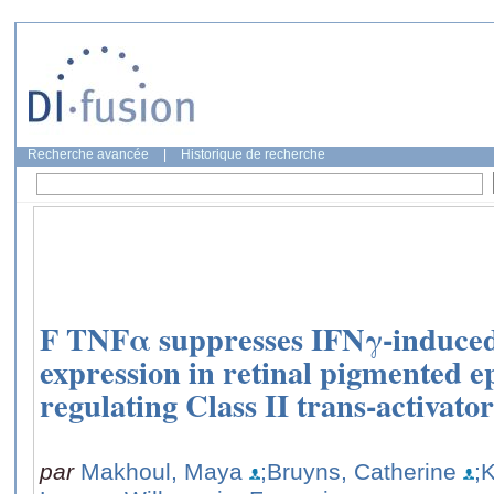
Recherche avancée
|
Historique de recherche
F TNFα suppresses IFNγ-induce
expression in retinal pigmented ep
regulating Class II trans-activa
par
Makhoul, Maya
;Bruyns, Catherine
;