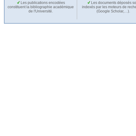
Les publications encodées
Les documents déposés so
constituent la bibliographie académique
indexés par les moteurs de rech
de l'Université.
(Google Scholar,…).