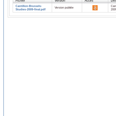
Fichier
Version
Accès
Des
Cantillon-Brussels-
Cant
Version publiée
Studies-2009-final.pdf
2009