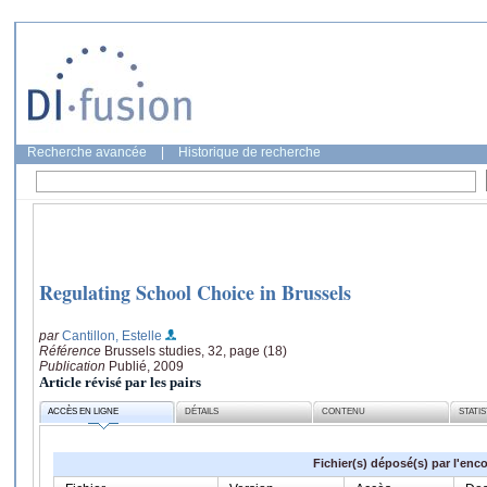
Recherche avancée
|
Historique de recherche
Regulating School Choice in Brussels
par
Cantillon, Estelle
Référence
Brussels studies, 32, page (18)
Publication
Publié, 2009
Article révisé par les pairs
ACCÈS EN LIGNE
DÉTAILS
CONTENU
STATI
Fichier(s) déposé(s) par l'enc