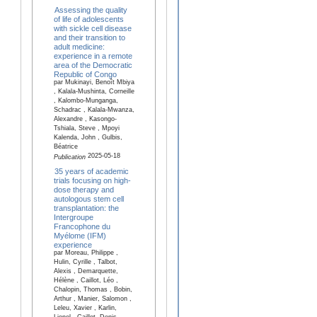
Assessing the quality
of life of adolescents
with sickle cell disease
and their transition to
adult medicine:
experience in a remote
area of the Democratic
Republic of Congo
par Mukinayi, Benoît Mbiya
, Kalala-Mushinta, Corneille
, Kalombo-Munganga,
Schadrac , Kalala-Mwanza,
Alexandre , Kasongo-
Tshiala, Steve , Mpoyi
Kalenda, John , Gulbis,
Béatrice
2025-05-18
Publication
35 years of academic
trials focusing on high-
dose therapy and
autologous stem cell
transplantation: the
Intergroupe
Francophone du
Myélome (IFM)
experience
par Moreau, Philippe ,
Hulin, Cyrille , Talbot,
Alexis , Demarquette,
Hélène , Caillot, Léo ,
Chalopin, Thomas , Bobin,
Arthur , Manier, Salomon ,
Leleu, Xavier , Karlin,