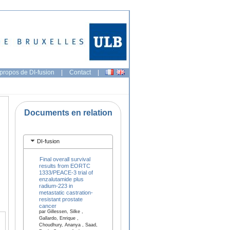
propos de DI-fusion
|
Contact
|
Documents en relation
DI-fusion
Final overall survival
results from EORTC
1333/PEACE-3 trial of
enzalutamide plus
radium-223 in
metastatic castration-
resistant prostate
cancer
par Gillessen, Silke ,
Gallardo, Enrique ,
Choudhury, Ananya , Saad,