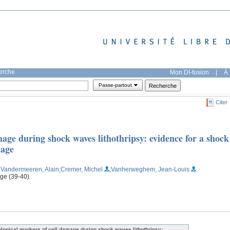
herche
Mon DI-fusion
|
À 
Passe-partout
Citer
mage during shock waves lithothripsy: evidence for a shock
mage
;Vandermeeren, Alain
;Cremer, Michel
;Vanherweghem, Jean-Louis
age (39-40)
ological markers of cell damage during shock waves lithothripsy: