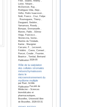
Fred , Soares, Andrey ,
Loriot, Yohann ,
McDermott, Ray ,
Rodriguez-Vida, Alejo ,
Velho, Pedro Isaacsson ,
Nolè, Franco , Cruz, Felipe
, Roumeguere, Thierry ,
Daugaard, Gedske ,
Yamamura, Rosely ,
Bompas, Emmanuelle ,
Maroto, Pablo , Gómez
Veiga, Francisco ,
Skoneczna, Iwona ,
Martins da Trindade,
Karine , Mavignier
Carcano, F. , Lecouvet,
Frédéric , Coens, Corneel ,
Poncet, Coralie , Fournier,
Beatrice , Tombal, Bertrand
2026-05
Publication
Rôle de la sialylation
des cellules stromales
mésenchymateuses
dans le
microenvironnement du
myélome multiple
par Ruer, Achille
Faculté de
Publication
Médecine – Sciences
biomédicales et
pharmaceutiques,
Bruxelles, Université libre
de Bruxelles, 2026-03-31
ESMO-ESTRO