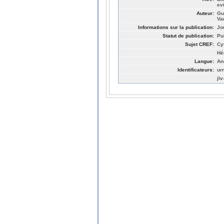
ev
Auteur:
Gu
Va
Informations sur la publication:
Jo
Statut de publication:
Pu
Sujet CREF:
Cy
Hé
Langue:
An
Identificateurs:
ur
jl