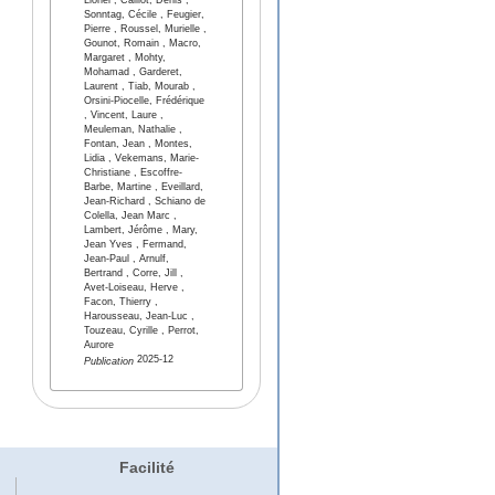
Lionel , Caillot, Denis ,
Sonntag, Cécile , Feugier,
Pierre , Roussel, Murielle ,
Gounot, Romain , Macro,
Margaret , Mohty,
Mohamad , Garderet,
Laurent , Tiab, Mourab ,
Orsini-Piocelle, Frédérique
, Vincent, Laure ,
Meuleman, Nathalie ,
Fontan, Jean , Montes,
Lidia , Vekemans, Marie-
Christiane , Escoffre-
Barbe, Martine , Eveillard,
Jean-Richard , Schiano de
Colella, Jean Marc ,
Lambert, Jérôme , Mary,
Jean Yves , Fermand,
Jean-Paul , Arnulf,
Bertrand , Corre, Jill ,
Avet-Loiseau, Herve ,
Facon, Thierry ,
Harousseau, Jean-Luc ,
Touzeau, Cyrille , Perrot,
Aurore
2025-12
Publication
Facilité