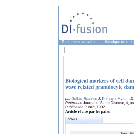
Recherche avancée
|
Historique de rec
Biological markers of cell da
wave related granulocyte da
par
Gulbis, Béatrice
;Delhaye, Myriam
Référence
Journal of Stone Disease, 4, p
Publication
Publié, 1992
Article révisé par les pairs
DÉTAILS
Titre:
Bi