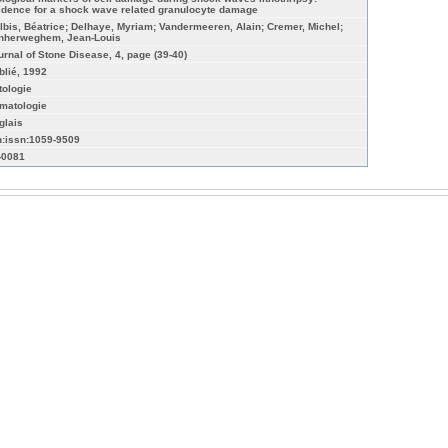
idence for a shock wave related granulocyte damage
lbis, Béatrice; Delhaye, Myriam; Vandermeeren, Alain; Cremer, Michel;
nherweghem, Jean-Louis
urnal of Stone Disease, 4, page (39-40)
blié, 1992
tologie
matologie
glais
n:issn:1059-9509
v-0081