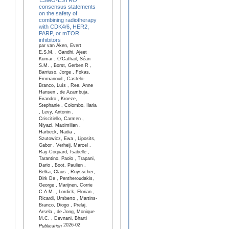
consensus statements
on the safety of
combining radiotherapy
with CDK4/6, HER2,
PARP, or mTOR
inhibitors
par van Aken, Evert
E.S.M. , Gandhi, Ajeet
Kumar , O'Cathail, Séan
S.M. , Borst, Gerben R ,
Barriuso, Jorge , Fokas,
Emmanouil , Castelo-
Branco, Luís , Ree, Anne
Hansen , de Azambuja,
Evandro , Kroeze,
Stephanie , Colombo, Ilaria
, Levy, Antonin ,
Criscitiello, Carmen ,
Niyazi, Maximilian ,
Harbeck, Nadia ,
Szutowicz, Ewa , Liposits,
Gabor , Verheij, Marcel ,
Ray-Coquard, Isabelle ,
Tarantino, Paolo , Trapani,
Dario , Boot, Paulien ,
Belka, Claus , Ruysscher,
Dirk De , Pentheroudakis,
George , Marijnen, Corrie
C.A.M. , Lordick, Florian ,
Ricardi, Umberto , Martins-
Branco, Diogo , Prelaj,
Arsela , de Jong, Monique
M.C. , Devnani, Bharti
2026-02
Publication