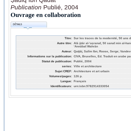
Publication
Publié, 2004
Ouvrage en collaboration
DÉTAILS
Titre:
Sur les traces de la modernité, 50 ans d
Autre titre:
Alā ā̲tār al-ʻaṣranaẗ, 50 sanaẗ min al-ha
ʻAnnābaẗ Wahrān
Auteur:
Qaṭṭāṭ, Salīm Ibn; Roose, Serge; Vande
Informations sur la publication:
CIVA, Bruxelles, Ed. Traduit en arabe pa
Statut de publication:
Publié, 2004
series:
Ville et architecture
Sujet CREF:
Architecture et art urbain
Volumes/pages:
126 p.
Langue:
Français
Identificateurs:
urn:isbn:9782914333054