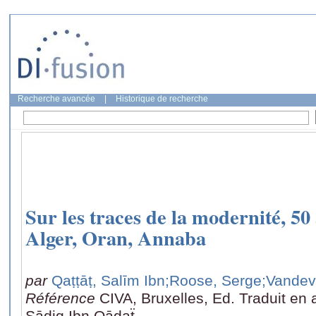
Recherche avancée
|
Historique de recherche
Sur les traces de la modernité, 50
Alger, Oran, Annaba
par
Qaṭṭāṭ, Salīm Ibn
;Roose, Serge
;Vandev
Référence
CIVA, Bruxelles, Ed. Traduit en 
Ṣādiq Ibn Qādaẗ