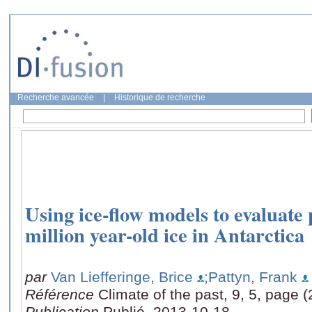
Recherche avancée
|
Historique de recherche
Using ice-ﬂow models to evaluate p
million year-old ice in Antarctica
par
Van Liefferinge, Brice
;Pattyn, Frank
Référence
Climate of the past, 9, 5, page 
Publication
Publié, 2013-10-18