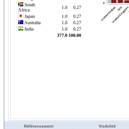
Référencement
Visibilité