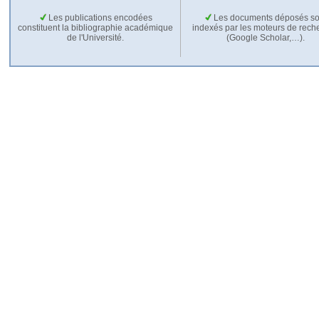
Les publications encodées
Les documents déposés so
constituent la bibliographie académique
indexés par les moteurs de rech
de l'Université.
(Google Scholar,…).