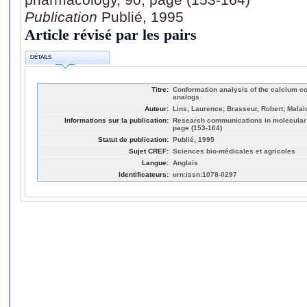
Publication
Publié, 1995
Article révisé par les pairs
DÉTAILS
Titre:
Conformation analysis of the calcium c
analogs
Auteur:
Lins, Laurence; Brasseur, Robert; Malai
Informations sur la publication:
Research communications in molecular 
page (153-164)
Statut de publication:
Publié, 1995
Sujet CREF:
Sciences bio-médicales et agricoles
Langue:
Anglais
Identificateurs:
urn:issn:1078-0297