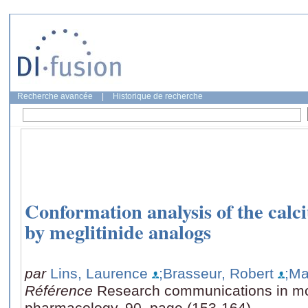
Recherche avancée
|
Historique de recherche
Conformation analysis of the cal
by meglitinide analogs
par
Lins, Laurence
;Brasseur, Robert
;Ma
Référence
Research communications in mo
pharmacology, 90, page (153-164)