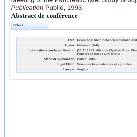
Publication
Publié, 1993
Abstract de conférence
DÉTAILS
Titre:
Reciprocal links between metabolic and i
Auteur:
Malaisse, Willy
Informations sur la publication:
(25.11.1993: Alicante (Spain)), Pres. Firs
Pancreatic Islet Study Group
Statut de publication:
Publié, 1993
Sujet CREF:
Sciences bio-médicales et agricoles
Langue:
Anglais