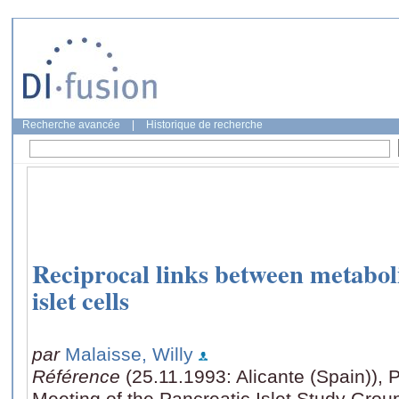
Recherche avancée
|
Historique de recherche
Reciprocal links between metaboli
islet cells
par
Malaisse, Willy
Référence
(25.11.1993: Alicante (Spain)), P
Meeting of the Pancreatic Islet Study Grou