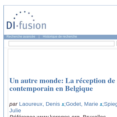
Recherche avancée
|
Historique de recherche
Un autre monde: La réception de 
contemporain en Belgique
par
Laoureux, Denis
;Godet, Marie
;Spie
Julie
Référence
www.koregos.org, Bruxelles