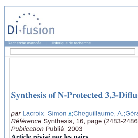
Recherche avancée
|
Historique de recherche
Synthesis of N-Protected 3,3-Difl
par
Lacroix, Simon
;Cheguillaume, A.
;Gér
Référence
Synthesis, 16, page (2483-2486
Publication
Publié, 2003
Article révisé par les pairs