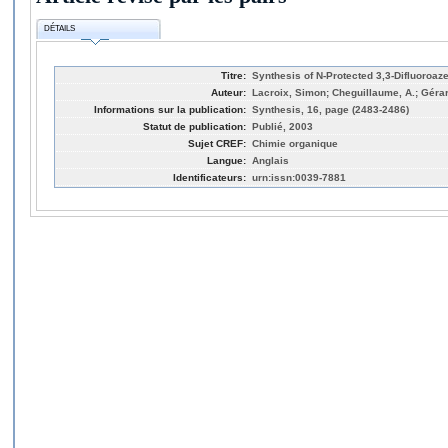
DÉTAILS
Titre:
Synthesis of N-Protected 3,3-Difluoroaze
Auteur:
Lacroix, Simon; Cheguillaume, A.; Gérar
Informations sur la publication:
Synthesis, 16, page (2483-2486)
Statut de publication:
Publié, 2003
Sujet CREF:
Chimie organique
Langue:
Anglais
Identificateurs:
urn:issn:0039-7881