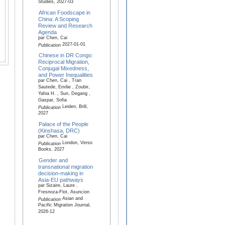
Studies, 2027-03
African Foodscape in
China: A Scoping
Review and Research
Agenda
par Chen, Cai
2027-01-01
Publication
Chinese in DR Congo:
Reciprocal Migration,
Conjugal Mixedness,
and Power Inequalities
par Chen, Cai , Tran
Sautede, Emilie , Zoubir,
Yahia H. , Sun, Degang ,
Gaspar, Sofia
Leiden, Brill,
Publication
2027
Palace of the People
(Kinshasa, DRC)
par Chen, Cai
London, Verso
Publication
Books, 2027
Gender and
transnational migration
decision-making in
Asia-EU pathways
par Sizaire, Laure ,
Fresnoza-Flot, Asuncion
Asian and
Publication
Pacific Migration Journal,
2026-12