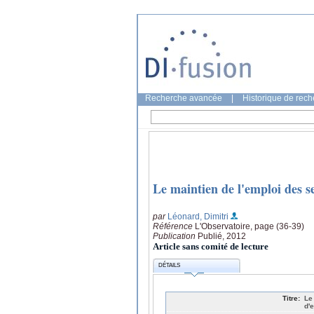
Recherche avancée
|
Historique de rec
Le maintien de l'emploi des se
par
Léonard, Dimitri
Référence
L'Observatoire, page (36-39)
Publication
Publié, 2012
Article sans comité de lecture
DÉTAILS
Titre:
Le
d'