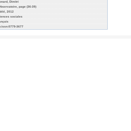
onard, Dimitri
Observatoire, page (36-39)
blié, 2012
iences sociales
ançais
n:issn:0779-3677