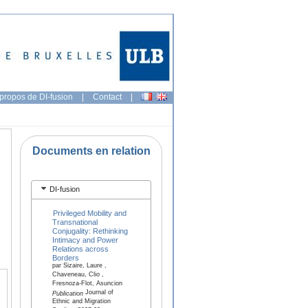
propos de DI-fusion
|
Contact
|
Documents en relation
DI-fusion
Privileged Mobility and
Transnational
Conjugality: Rethinking
Intimacy and Power
Relations across
Borders
par Sizaire, Laure ,
Chaveneau, Clio ,
Fresnoza-Flot, Asuncion
Journal of
Publication
Ethnic and Migration