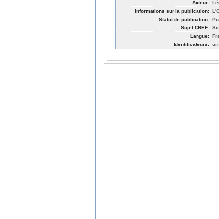
Auteur:
Lé
Informations sur la publication:
L'
Statut de publication:
Pu
Sujet CREF:
Sc
Langue:
Fr
Identificateurs:
ur