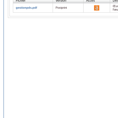
Fichier
Version
Accès
Des
Œuv
gestionpds.pdf
Postprint
l'œ