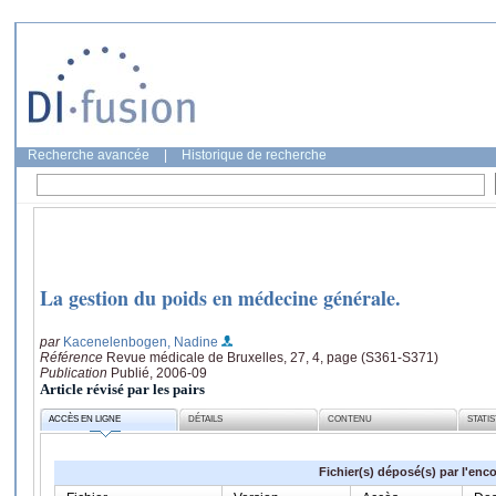
Recherche avancée
|
Historique de recherche
La gestion du poids en médecine générale.
par
Kacenelenbogen, Nadine
Référence
Revue médicale de Bruxelles, 27, 4, page (S361-S371)
Publication
Publié, 2006-09
Article révisé par les pairs
ACCÈS EN LIGNE
DÉTAILS
CONTENU
STATI
Fichier(s) déposé(s) par l'enc