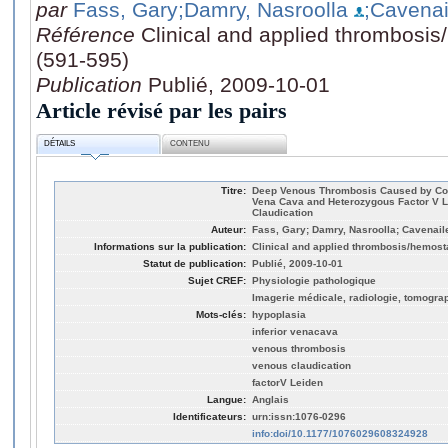
par
Fass, Gary
;Damry, Nasroolla
;Cavenai
Référence
Clinical and applied thrombosis
(591-595)
Publication
Publié, 2009-10-01
Article révisé par les pairs
DÉTAILS
CONTENU
Titre:
Deep Venous Thrombosis Caused by Conge
Vena Cava and Heterozygous Factor V L
Claudication
Auteur:
Fass, Gary; Damry, Nasroolla; Cavenail
Informations sur la publication:
Clinical and applied thrombosis/hemosta
Statut de publication:
Publié, 2009-10-01
Sujet CREF:
Physiologie pathologique
Imagerie médicale, radiologie, tomogra
Mots-clés:
hypoplasia
inferior venacava
venous thrombosis
venous claudication
factorV Leiden
Langue:
Anglais
Identificateurs:
urn:issn:1076-0296
info:doi/10.1177/1076029608324928