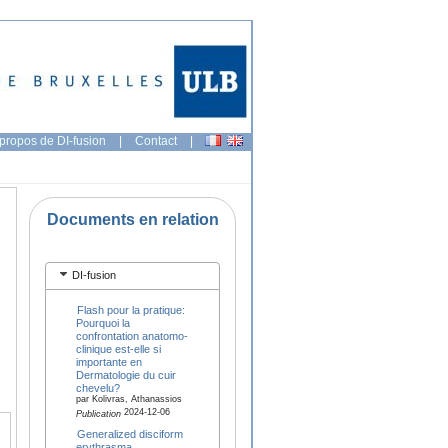
propos de DI-fusion
|
Contact
|
Documents en relation
DI-fusion
Flash pour la pratique:
Pourquoi la
confrontation anatomo-
clinique est-elle si
importante en
Dermatologie du cuir
chevelu?
par Kolivras, Athanassios
2024-12-06
Publication
Generalized disciform
erythrasma