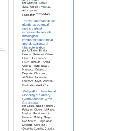
par Golstein, Sophie ,
Sass, Ursula , Kolivras,
Athanassios
2023-04-25
Publication
Porcine submandibular
glands as potential
salivary gland
experimental models:
histological,
immunohistochemical,
and ultrastructural
characterization
par Ab’Sáber Simões,
Helena , Pelissari, Cibele ,
Florezi, Giovanna P ,
Hsieh, Ricardo , Arana-
Chavez, Victor Elias ,
Massoco, Cristina ,
Delporte, Christine ,
Ab’Saber, Alexandre ,
Lourenço, Silvia Vanessa
2026-07-27
Publication
Multiplatform Preclinical
Modeling of Salivary
Gland Adenoid Cystic
Carcinoma
par Costa, Raisa Ferreira ,
Pelissari, Cibele , M'Rabet,
Nasiha , Rodrigues Lé,
Nayana , Bolaky, Nargis ,
Dos Santos, Tiago Góss ,
Delporte, Christine ,
Coutinho-Camillo, Cláudia