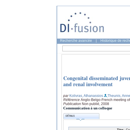
Recherche avancée
|
Historique de rec
Congenital disseminated juve
and renal involvement
par
Kolivras, Athanassios
;Theunis, Ann
Référence
Anglo-Belgo-French meeting of
Publication
Non publié, 2008
Communication à un colloque
DÉTAILS
Titre:
Co