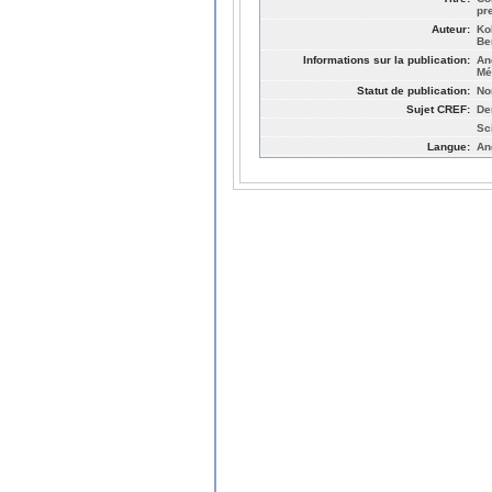
pr
Auteur:
Ko
Be
Informations sur la publication:
An
Mé
Statut de publication:
No
Sujet CREF:
De
Sc
Langue:
An