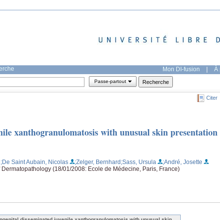
herche
Mon DI-fusion
|
À 
Passe-partout
Citer
nile xanthogranulomatosis with unusual skin presentation
e
;De Saint Aubain, Nicolas
;Zelger, Bernhard
;Sass, Ursula
;André, Josette
 Dermatopathology (18/01/2008: Ecole de Médecine, Paris, France)
ngenital disseminated juvenile xanthogranulomatosis with unusual skin