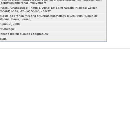
esentation and renal involvement
livras, Athanassios; Theunis, Anne; De Saint Aubain, Nicolas; Zelger,
rnhard; Sass, Ursula; André, Josette
glo-Belgo-French meeting of Dermatopathology (18/01/2008: Ecole de
decine, Paris, France)
n publié, 2008
rmatologie
iences bio-médicales et agricoles
glais