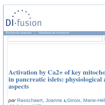
Recherche avancée
|
Historique de recherche
Activation by Ca2+ of key mitoch
in pancreatic islets: physiological
aspects
par
Rasschaert, Joanne
;Giroix, Marie-Hé