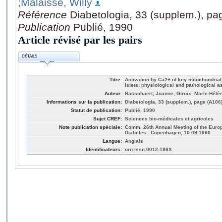
;Malaisse, Willy
Référence
Diabetologia, 33 (supplem.), pa
Publication
Publié, 1990
Article révisé par les pairs
DÉTAILS
Titre:
Activation by Ca2+ of key mitochondria
islets: physiological and pathological a
Auteur:
Rasschaert, Joanne; Giroix, Marie-Hélèn
Informations sur la publication:
Diabetologia, 33 (supplem.), page (A106
Statut de publication:
Publié, 1990
Sujet CREF:
Sciences bio-médicales et agricoles
Note publication spéciale:
Comm. 26th Annual Meeting of the Europ
Diabetes - Copenhagen, 10.09.1990
Langue:
Anglais
Identificateurs:
urn:issn:0012-186X