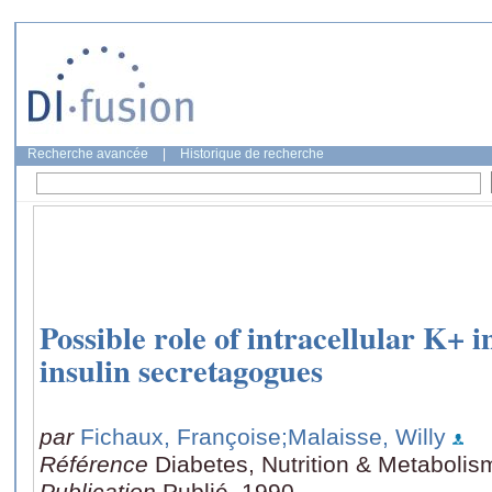
Recherche avancée
|
Historique de recherche
Possible role of intracellular K+ 
insulin secretagogues
par
Fichaux, Françoise
;Malaisse, Willy
Référence
Diabetes, Nutrition & Metabolis
Publication
Publié, 1990