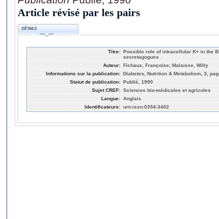
Article révisé par les pairs
DÉTAILS
Titre:
Possible role of intracellular K+ in the 
secretagogues
Auteur:
Fichaux, Françoise; Malaisse, Willy
Informations sur la publication:
Diabetes, Nutrition & Metabolism, 3, pag
Statut de publication:
Publié, 1990
Sujet CREF:
Sciences bio-médicales et agricoles
Langue:
Anglais
Identificateurs:
urn:issn:0394-3402